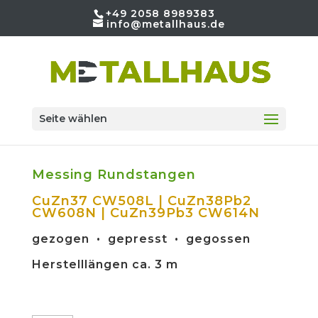
+49 2058 8989383
info@metallhaus.de
Seite wählen
Messing Rundstangen
CuZn37 CW508L | CuZn38Pb2
CW608N | CuZn39Pb3 CW614N
gezogen • gepresst • gegossen
Herstelllängen ca. 3 m