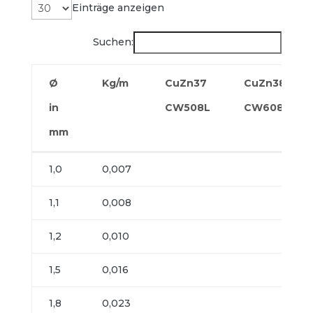
Einträge anzeigen
Suchen:
Ø
Kg/m
CuZn37
CuZn38Pb2
in
CW508L
CW608N
mm
Ø
Kg/m
CuZn37
CuZn38Pb2
1,0
0,007
in
CW508L
CW608N
1,1
0,008
mm
1,2
0,010
1,5
0,016
1,8
0,023