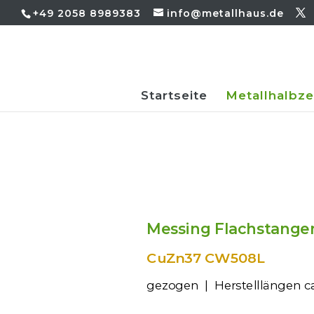
+49 2058 8989383
info@metallhaus.de
Startseite
Metallhalbz
Messing 
CuZn37 CW508L
gezogen |