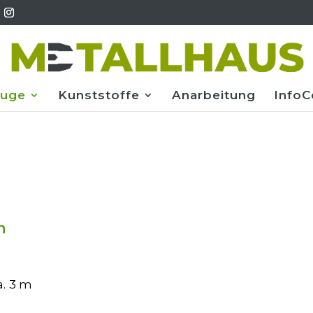
euge
Kunststoffe
Anarbeitung
InfoC
Flachstangen
Herstelllängen ca. 3 m