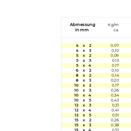
Abmessung
Kg/m
in mm
ca.
4
x
2
0,07
4
x
3
0,10
5
x
2
0,09
5
x
3
0,13
5
x
4
0,17
6
x
2
0,10
8
x
2
0,14
8
x
3
0,20
10
x
2
0,17
10
x
3
0,26
10
x
4
0,34
10
x
5
0,43
12
x
3
0,31
12
x
4
0,41
12
x
5
0,51
15
x
2
0,26
15
x
3
0,38
15
x
4
0,51