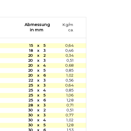
Abmessung
Kg/m
in mm
ca.
15
x
5
0,64
18
x
3
0,46
20
x
2
0,34
20
x
3
0,51
20
x
4
0,68
20
x
5
0,85
20
x
6
1,02
22
x
3
0,56
25
x
3
0,64
25
x
4
0,85
25
x
5
1,06
25
x
6
1,28
28
x
3
0,71
30
x
2
0,51
30
x
3
0,77
30
x
4
1,02
30
x
5
1,28
30
x
6
1,53