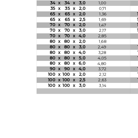
34
x
34
x
3,0
1,00
35
x
35
x
2,0
0,71
65
x
65
x
2,0
1,36
65
x
65
x
2,5
1,69
70
x
70
x
2,0
1,47
70
x
70
x
3,0
2,17
70
x
70
x
4,0
2,85
80
x
80
x
2,0
1,68
80
x
80
x
3,0
2,49
80
x
80
x
4,0
3,28
80
x
80
x
5,0
4,05
80
x
80
x
6,0
4,80
90
x
90
x
4,0
3,72
100
x
100
x
2,0
2,12
100
x
100
x
2,5
2,63
100
x
100
x
3,0
3,14