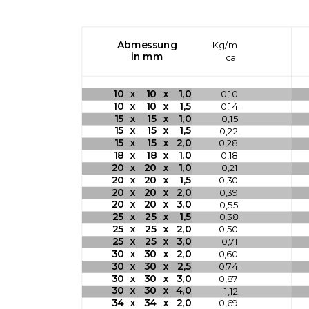
Abmessung
Kg/m
in mm
ca.
10
x
10
x
1,0
0,10
10
x
10
x
1,5
0,14
15
x
15
x
1,0
0,15
15
x
15
x
1,5
0,22
15
x
15
x
2,0
0,28
18
x
18
x
1,0
0,18
20
x
20
x
1,0
0,21
20
x
20
x
1,5
0,30
20
x
20
x
2,0
0,39
20
x
20
x
3,0
0,55
25
x
25
x
1,5
0,38
25
x
25
x
2,0
0,50
25
x
25
x
3,0
0,71
30
x
30
x
2,0
0,60
30
x
30
x
2,5
0,74
30
x
30
x
3,0
0,87
30
x
30
x
4,0
1,12
34
x
34
x
2,0
0,69