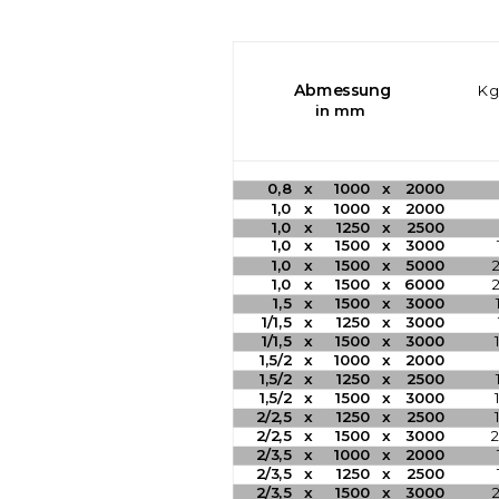
Abmessung
in mm
0,8
x
1000
x
2000
1,0
x
1000
x
2000
1,0
x
1250
x
2500
1,0
x
1500
x
3000
1,0
x
1500
x
5000
1,0
x
1500
x
6000
1,5
x
1500
x
3000
1/1,5
x
1250
x
3000
1/1,5
x
1500
x
3000
1,5/2
x
1000
x
2000
1,5/2
x
1250
x
2500
1,5/2
x
1500
x
3000
2/2,5
x
1250
x
2500
2/2,5
x
1500
x
3000
2/3,5
x
1000
x
2000
2/3,5
x
1250
x
2500
2/3,5
x
1500
x
3000