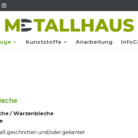
euge
Kunststoffe
Anarbeitung
InfoC
Aluminium Strukturbleche
Duett + Quintett Trittbleche / Warzenbleche 
co dessinierte Bleche
Tafelware oder auf Wunschmaß geschnitten und/oder gekantet